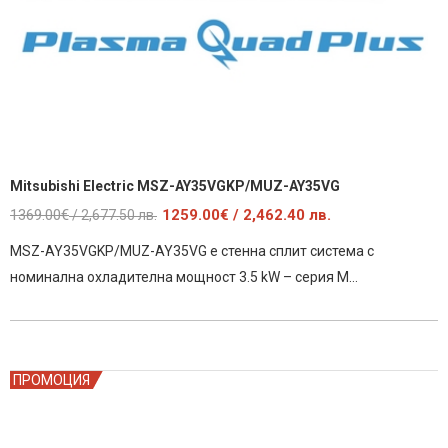
Mitsubishi Electric MSZ-AY35VGKP/MUZ-AY35VG
Original
Текущата
1369.00
€
1259.00
€
/ 2,462.40 лв.
/ 2,677.50 лв.
price
цена
MSZ-AY35VGKP/MUZ-AY35VG е стенна сплит система с
was:
е:
номинална охладителна мощност 3.5 kW – серия М…
1369.00€
1259.00€
/
/
2,677.50
2,462.40
лв..
лв..
ПРОМОЦИЯ