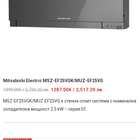
Mitsubishi Electric MSZ-EF25VGK/MUZ-EF25VG
Original
Текущата
1399.00
€
1287.00
€
/ 2,517.20 лв.
/ 2,736.20 лв.
price
цена
MSZ-EF25VGK/MUZ-EF25VG е стенна сплит система с номинална
was:
е:
охладителна мощност 2.5 kW – серия EF…
1399.00€
1287.00€
/
/
2,736.20
2,517.20
лв..
лв..