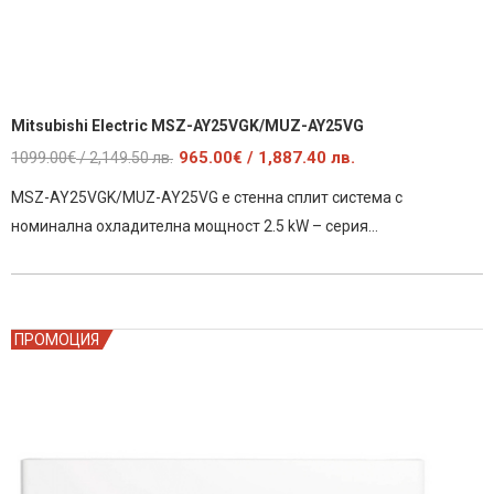
Mitsubishi Electric MSZ-AY25VGK/MUZ-AY25VG
Original
Текущата
1099.00
€
965.00
€
/ 1,887.40 лв.
/ 2,149.50 лв.
price
цена
MSZ-AY25VGK/MUZ-AY25VG е стенна сплит система с
was:
е:
номинална охладителна мощност 2.5 kW – серия…
1099.00€
965.00€
/
/
2,149.50
1,887.40
лв..
лв..
ПРОМОЦИЯ