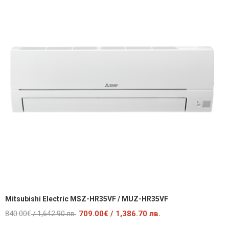
Mitsubishi Electric MSZ-HR35VF / MUZ-HR35VF
Original
Текущата
840.00
€
709.00
€
/ 1,386.70 лв.
/ 1,642.90 лв.
price
цена