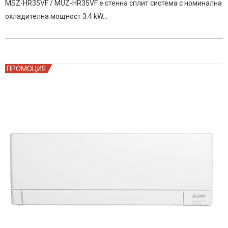
MSZ-HR35VF / MUZ-HR35VF е стенна сплит система с номинална
was:
е:
охладителна мощност 3.4 kW…
840.00€
709.00€
/
/
1,642.90
1,386.70
лв..
лв..
ПРОМОЦИЯ