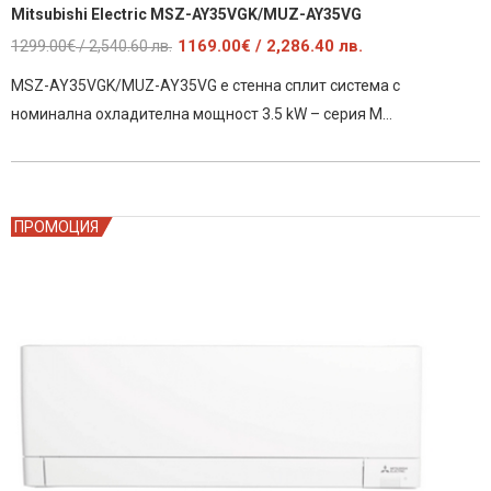
Mitsubishi Electric MSZ-AY35VGK/MUZ-AY35VG
Original
Текущата
1299.00
€
1169.00
€
/ 2,286.40 лв.
/ 2,540.60 лв.
price
цена
MSZ-AY35VGK/MUZ-AY35VG е стенна сплит система с
was:
е:
номинална охладителна мощност 3.5 kW – серия М…
1299.00€
1169.00€
/
/
2,540.60
2,286.40
лв..
лв..
ПРОМОЦИЯ