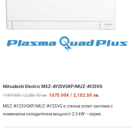
Mitsubishi Electric MSZ-AY25VGKP/MUZ-AY25VG
Original
Текущата
1169.00
€
1075.00
€
/ 2,102.50 лв.
/ 2,286.40 лв.
price
цена
MSZ-AY25VGKP/MUZ-AY25VG е стенна сплит система с
was:
е:
номинална охладителна мощност 2.5 kW – серия…
1169.00€
1075.00€
/
/
2,286.40
2,102.50