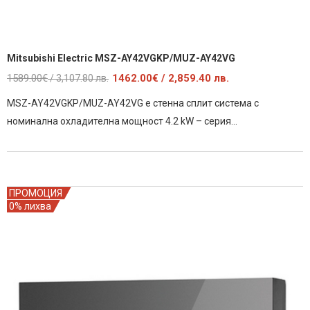
Mitsubishi Electric MSZ-AY42VGKP/MUZ-AY42VG
Original
Текущата
1589.00
€
1462.00
€
/ 2,859.40 лв.
/ 3,107.80 лв.
price
цена
MSZ-AY42VGKP/MUZ-AY42VG е стенна сплит система с
was:
е:
номинална охладителна мощност 4.2 kW – серия…
1589.00€
1462.00€
/
/
3,107.80
2,859.40
лв..
лв..
ПРОМОЦИЯ
0% лихва