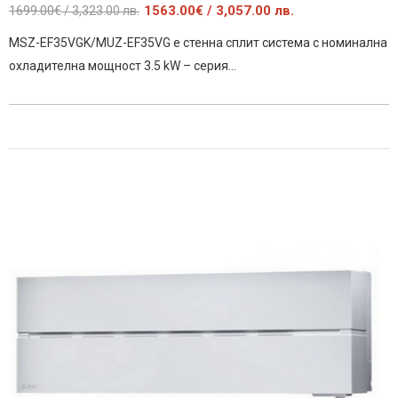
Original
Текущата
1699.00
€
1563.00
€
/ 3,057.00 лв.
/ 3,323.00 лв.
price
цена
MSZ-EF35VGK/MUZ-EF35VG е стенна сплит система с номинална
was:
е:
охладителна мощност 3.5 kW – серия…
1699.00€
1563.00€
/
/
3,323.00
3,057.00
лв..
лв..