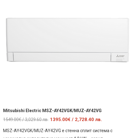
Mitsubishi Electric MSZ-AY42VGK/MUZ-AY42VG
Original
Текущата
1549.00
€
1395.00
€
/ 2,728.40 лв.
/ 3,029.60 лв.
price
цена
MSZ-AY42VGK/MUZ-AY42VG е стенна сплит система с
was:
е: