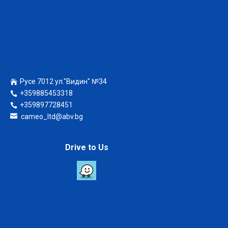
Русе 7012 ул."Видин" №34
+359885453318
+359897728451
cameo_ltd@abv.bg
Drive to Us