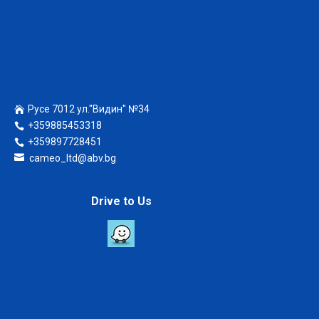
Русе 7012 ул."Видин" №34
+359885453318
+359897728451
cameo_ltd@abv.bg
Drive to Us