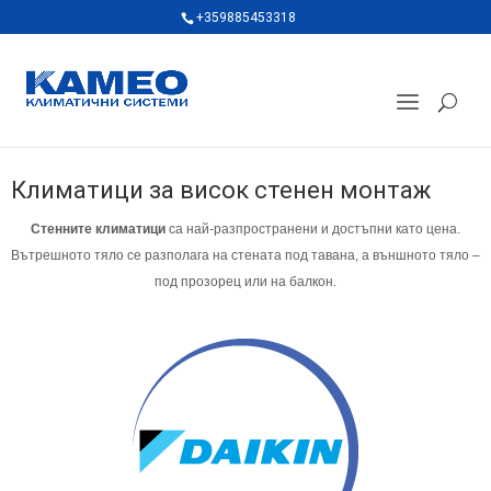
+359885453318
Климатици за висок стенен монтаж
Стенните климатици
са най-разпространени и достъпни като цена.
Вътрешното тяло се разполага на стената под тавана, а външното тяло –
под прозорец или на балкон.