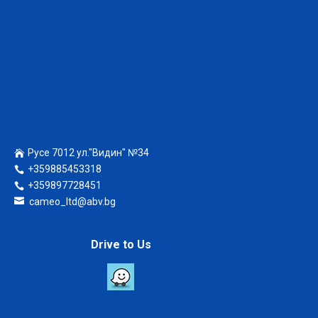
Русе 7012 ул."Видин" №34
+359885453318
+359897728451
cameo_ltd@abv.bg
Drive to Us