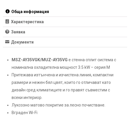
лв..
лв..
Обща информация
Характеристика
Заявка
Документи
MSZ-AY35VGK/MUZ-AY35VG
е стенна сплит система с
номинална охладителна мощност 3.5 kW – серия М
Притежава изтънчена и изчистена линия, компактни
размери и нежен бял цвят, които го отличават като
дизайн сред климатиците и го правят съвместим с
всеки интериор.
Луксозно матово покритие за лесно почистване.
Вграден Wi-Fi