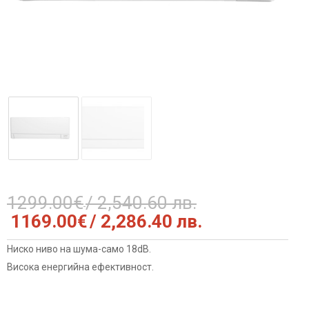
1299.00
€
/ 2,540.60 лв.
Original
Текущата
1169.00
€
/ 2,286.40 лв.
price
цена
was:
е:
Ниско ниво на шума-само 18dB.
1299.00€
1169.00€
Висока енергийна ефективност.
/
/
2,540.60
2,286.40