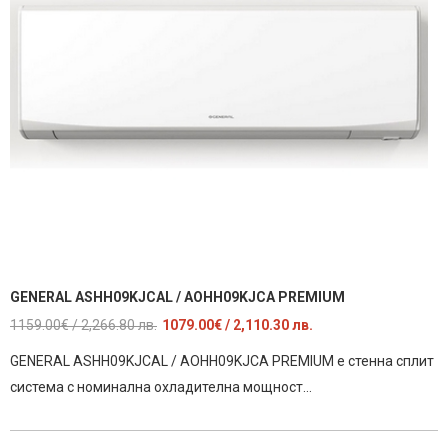
GENERAL ASHH09KJCAL / AOHH09KJCA PREMIUM
Original
Текущата
1159.00
€
/ 2,266.80 лв.
1079.00
€
/ 2,110.30 лв.
price
цена
GENERAL ASHH09KJCAL / AOHH09KJCA PREMIUM е стенна сплит
was:
е:
система с номинална охладителна мощност…
1159.00€
1079.00€
/
/