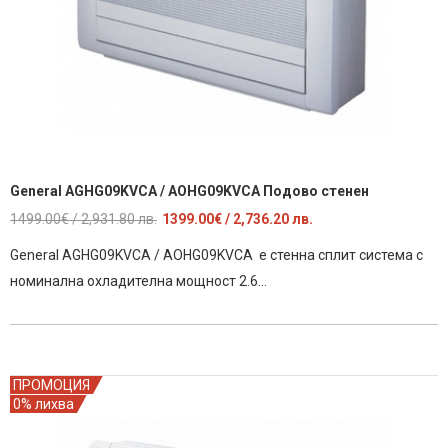
General AGHG09KVCA / AOHG09KVCA Подово стенен
Original
Текущата
1499.00
€
/ 2,931.80 лв.
1399.00
€
/ 2,736.20 лв.
price
цена
General AGHG09KVCA / AOHG09KVCA е стенна сплит система с
was:
е:
номинална охладителна мощност 2.6…
1499.00€
1399.00€
/
/
2,931.80
2,736.20
лв..
лв..
ПРОМОЦИЯ
0% лихва