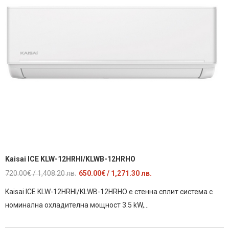
Kaisai ICE KLW-12HRHI/KLWB-12HRHO
Original
Текущата
720.00
€
/ 1,408.20 лв.
650.00
€
/ 1,271.30 лв.
price
цена
Kaisai ICE KLW-12HRHI/KLWB-12HRHO е стенна сплит система с
was:
е:
номинална охладителна мощност 3.5 kW,…
720.00€
650.00€
/
/