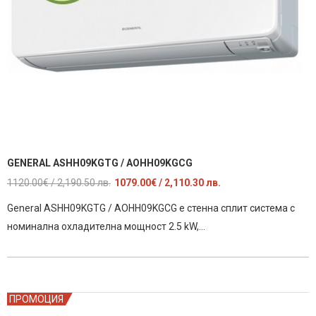
GENERAL ASHH09KGTG / AOHH09KGCG
Original
Текущата
1120.00
€
/ 2,190.50 лв.
1079.00
€
/ 2,110.30 лв.
price
цена
General ASHH09KGTG / AOHH09KGCG е стенна сплит система с
was:
е:
номинална охладителна мощност 2.5 kW,…
1120.00€
1079.00€
/
/
2,190.50
2,110.30
лв..
лв..
ПРОМОЦИЯ