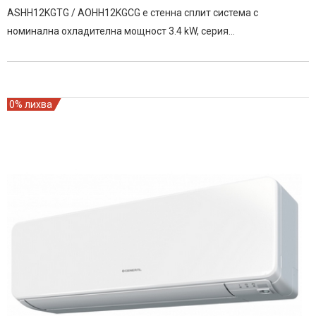
price
цена
ASHH12KGTG / AOHH12KGCG е стенна сплит система с
was:
е:
номинална охладителна мощност 3.4 kW, серия…
1299.00€
1199.00€
/
/
2,540.60
2,345.00
лв..
лв..
0% лихва