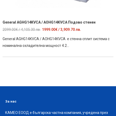
General AGHG14KVCA / AOHG14KVCA Подово стенен
Original
Текущата
2099.00
€
/ 4,105.30 лв.
1999.00
€
/ 3,909.70 лв.
price
цена
General AGHG14KVCA / AOHG14KVCA е стенна сплит система с
was:
е:
номинална охладителна мощност 4.2…
2099.00€
1999.00€
/
/
4,105.30
3,909.70
лв..
лв..
За нас
КАМЕО ЕООД е българска частна компания, учредена през