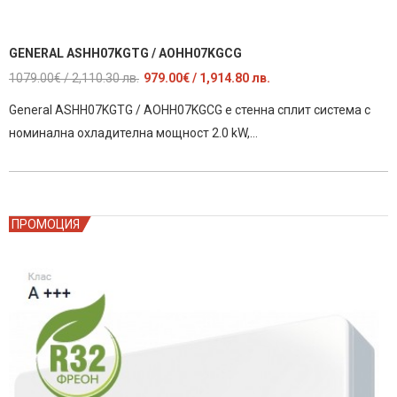
GENERAL ASHH07KGTG / AOHH07KGCG
Original
Текущата
1079.00
€
/ 2,110.30 лв.
979.00
€
/ 1,914.80 лв.
price
цена
General ASHH07KGTG / AOHH07KGCG е стенна сплит система с
was:
е:
номинална охладителна мощност 2.0 kW,…
1079.00€
979.00€
/
/
2,110.30
1,914.80
лв..
лв..
ПРОМОЦИЯ