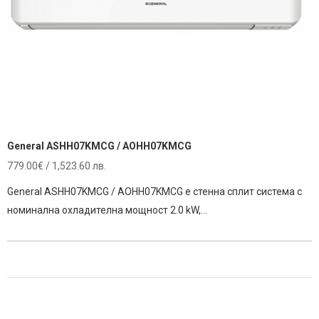
General ASHH07KMCG / AOHH07KMCG
779.00
€
/ 1,523.60 лв.
General ASHH07KMCG / AOHH07KMCG е стенна сплит система с
номинална охладителна мощност 2.0 kW,…