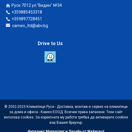
Русе 7012 ул."Видин" №34
+359885453318
+359897728451
cameo_ltd@abv.bg
Drive to Us
© 2002-2023 Климатици Русе - Доставка, монтаж и сервиз на климатици
за дома и офиса - Камео ЕООД. Всички права запазени. Този сайт
използва cookies. За коректната му работа трябва да активирате cookies
във Вашия браузър.
Интернет Маркетинг и Дизайн от Weberest