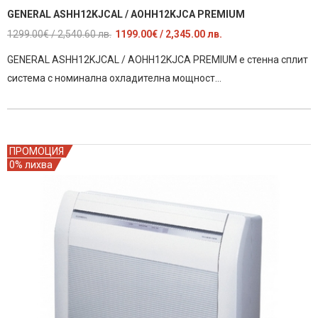
GENERAL ASHH12KJCAL / AOHH12KJCA PREMIUM
Original
Текущата
1299.00
€
/ 2,540.60 лв.
1199.00
€
/ 2,345.00 лв.
price
цена
GENERAL ASHH12KJCAL / AOHH12KJCA PREMIUM е стенна сплит
was:
е:
система с номинална охладителна мощност…
1299.00€
1199.00€
/
/
2,540.60
2,345.00
лв..
лв..
ПРОМОЦИЯ
0% лихва