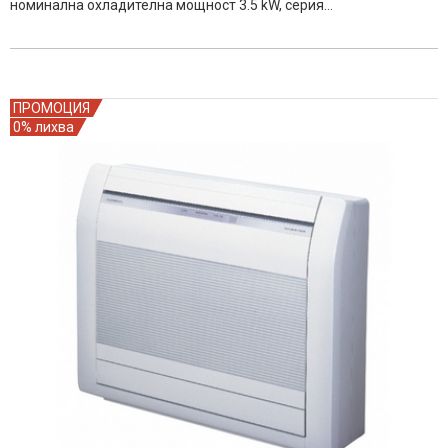
номинална охладителна мощност 3.5 kW, серия…
1699.00€
1549.00€
/
/
3,323.00
3,029.60
лв..
лв..
ПРОМОЦИЯ
0% лихва