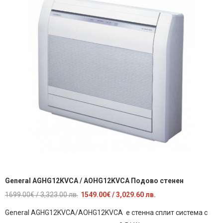
General AGHG12KVCA / AOHG12KVCA Подово стенен
Original
Текущата
1699.00
€
/ 3,323.00 лв.
1549.00
€
/ 3,029.60 лв.
price
цена
General AGHG12KVCA/AOHG12KVCA е стенна сплит система с
was:
е: