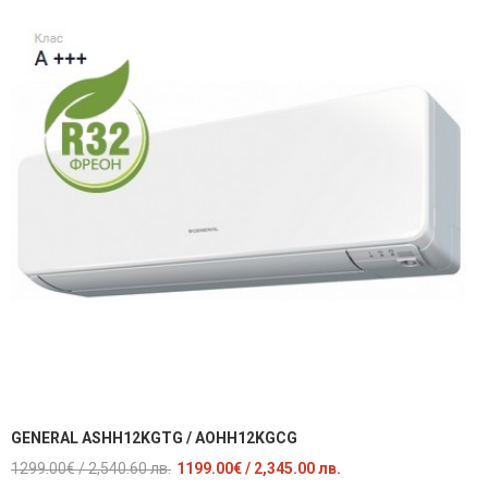
GENERAL ASHH12KGTG / AOHH12KGCG
Original
Текущата
1299.00
€
/ 2,540.60 лв.
1199.00
€
/ 2,345.00 лв.