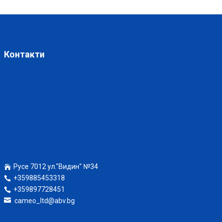
Контакти
Русе 7012 ул."Видин" №34
+359885453318
+359897728451
cameo_ltd@abv.bg