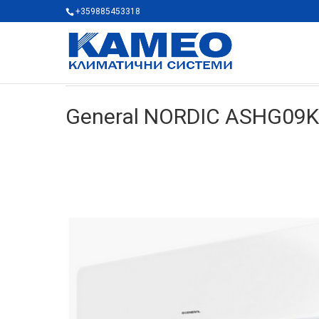
+359885453318
General NORDIC ASHG0