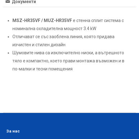
Документи
MSZ-HR35VF / MUZ-HR35VF
е стенна сплит система с
номинална охладителна мощност 3.4 kW
Отличават се със заоблена линия, която придава
изчистен и стилен дизайн
Шумовите нива са изключително ниски, а вътрешното
тяло е компактно, което прави монтажа възможен и в
по-малки и тесни помещения
За нас