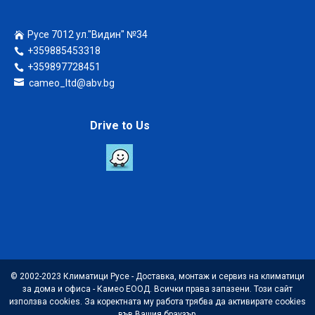
Русе 7012 ул."Видин" №34
+359885453318
+359897728451
cameo_ltd@abv.bg
Drive to Us
© 2002-2023 Климатици Русе - Доставка, монтаж и сервиз на климатици
за дома и офиса - Камео ЕООД. Всички права запазени. Този сайт
използва cookies. За коректната му работа трябва да активирате cookies
във Вашия браузър.