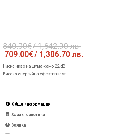
840.00
€
/ 1,642.90 лв.
Original
Текущата
709.00
€
/ 1,386.70 лв.
price
цена
was:
е:
Ниско ниво на шума-само 22 dB
840.00€
709.00€
Висока енергийна ефективност
/
/
1,642.90
1,386.70
лв..
лв..
Обща информация
Характеристика
Заявка