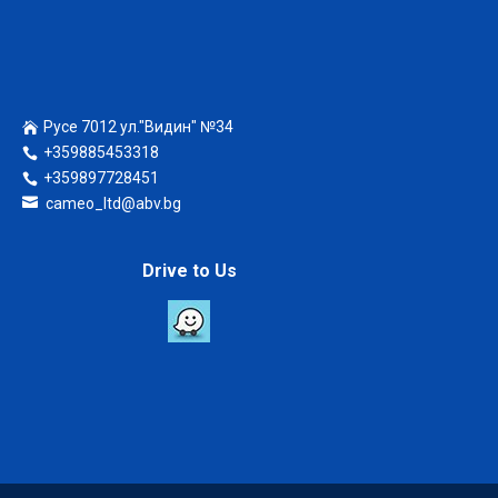
Русе 7012 ул."Видин" №34
+359885453318
+359897728451
cameo_ltd@abv.bg
Drive to Us