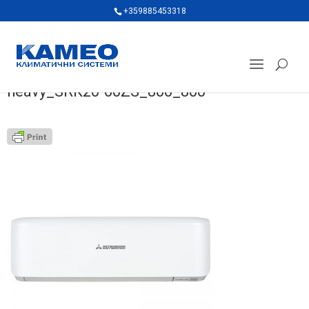
+359885453318
heavy_SRK20-60ZS_800_800