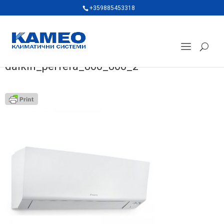
+359885453318
daikin_perfera_800_800_2