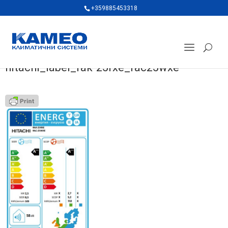
+359885453318
hitachi_label_rak-25rxe_rac25wxe