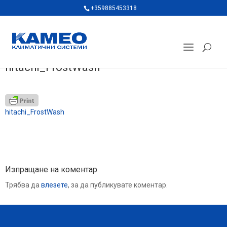
+359885453318
hitachi_FrostWash
hitachi_FrostWash
Изпращане на коментар
Трябва да
влезете
, за да публикувате коментар.