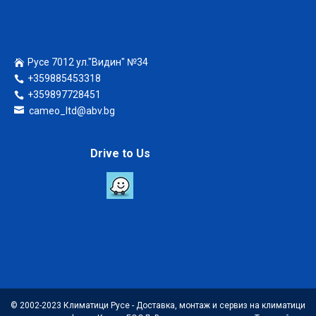
Русе 7012 ул."Видин" №34
+359885453318
+359897728451
cameo_ltd@abv.bg
Drive to Us
© 2002-2023 Климатици Русе - Доставка, монтаж и сервиз на климатици