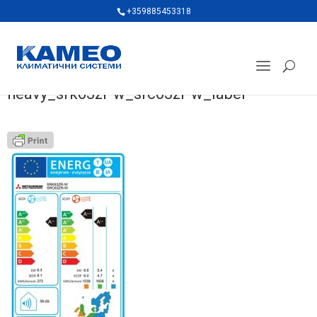
+359885453318
heavy_srk63zr-w_src63zr-w_label