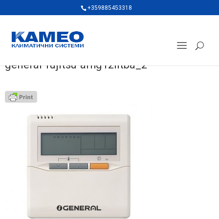
+359885453318
general-fujitsu-arhg12lltba_2