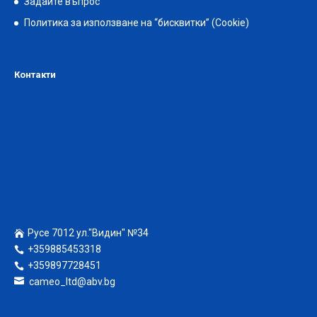
Задайте въпрос
Политика за използване на “бисквитки” (Cookie)
Контакти
Русе 7012 ул."Видин" №34
+359885453318
+359897728451
cameo_ltd@abv.bg