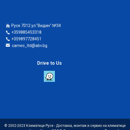
Русе 7012 ул."Видин" №34
+359885453318
+359897728451
cameo_ltd@abv.bg
Drive to Us
© 2002-2023 Климатици Русе - Доставка, монтаж и сервиз на климатици