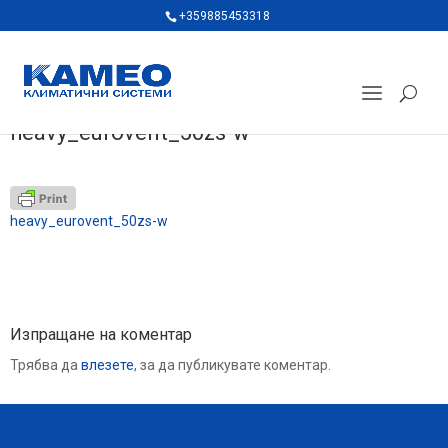
+359885453318
heavy_eurovent_50zs-w
heavy_eurovent_50zs-w
Изпращане на коментар
Трябва да
влезете
, за да публикувате коментар.