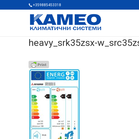
+359885453318
heavy_srk35zsx-w_src35z