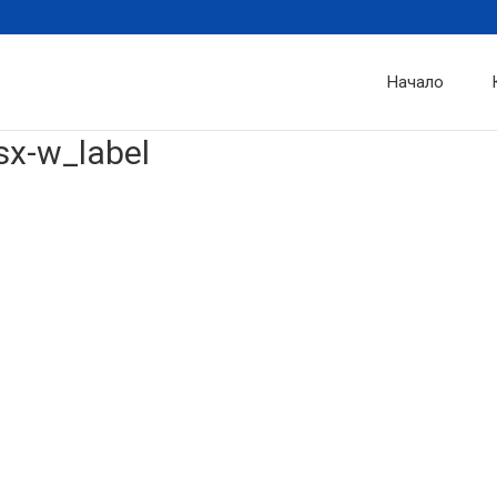
Начало
sx-w_label