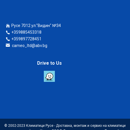
Русе 7012 ул."Видин" №34
+359885453318
+359897728451
cameo_ltd@abv.bg
Drive to Us
© 2002-2023 Климатици Русе - Доставка, монтаж и сервиз на климатици