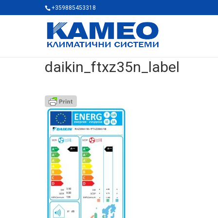
+359885453318
daikin_ftxz35n_label