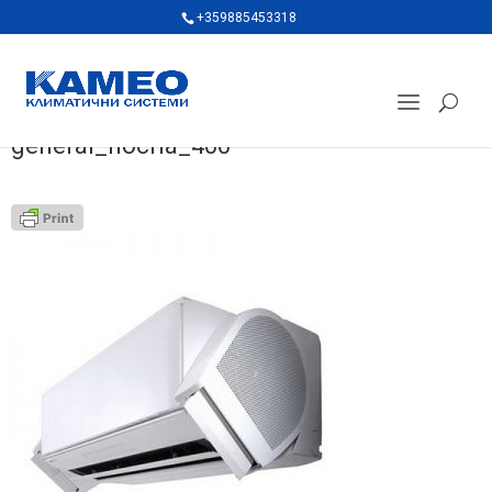
+359885453318
general_nocria_400