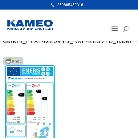
+359885453318
daikin_FTXF42E5V1B_RXF42E5V1B_label