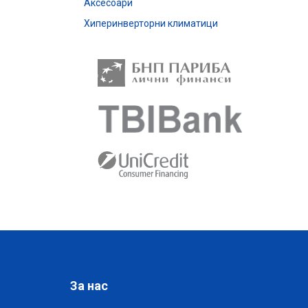
Аксесоари
Хиперинверторни климатици
За нас