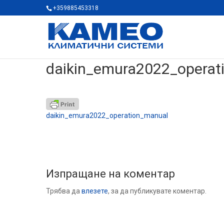
+359885453318
daikin_emura2022_operat
daikin_emura2022_operation_manual
Изпращане на коментар
Трябва да
влезете
, за да публикувате коментар.