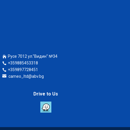
Русе 7012 ул."Видин" №34
+359885453318
+359897728451
cameo_ltd@abv.bg
Drive to Us