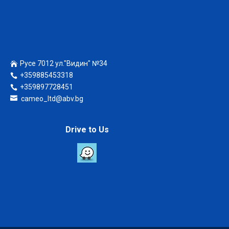
Русе 7012 ул."Видин" №34
+359885453318
+359897728451
cameo_ltd@abv.bg
Drive to Us