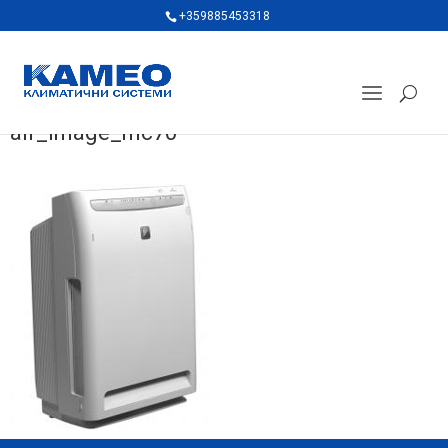
+359885453318
air_image_mc70