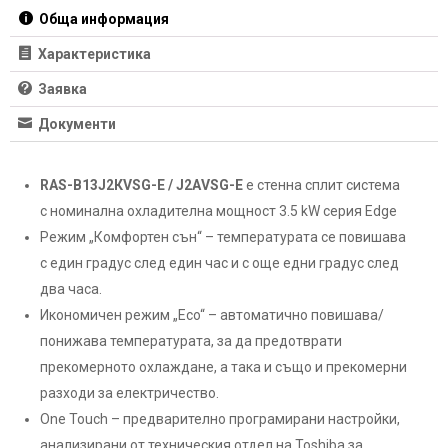
Обща информация
Характеристика
Заявка
Документи
RAS-B13J2КVSG-E / J2АVSG-E
е стенна сплит система
с номинална охладителна мощност 3.5 kW серия Edge
Режим „Комфортен сън“ – температурата се повишава
с един градус след един час и с още едни градус след
два часа.
Икономичен режим „Eco“ – автоматично повишава/
понижава температурата, за да предотврати
прекомерното охлаждане, а така и също и прекомерни
разходи за електричество.
One Touch – предварително програмирани настройки,
анализирани от техническия отдел на Toshiba за