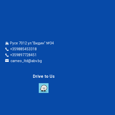
Русе 7012 ул."Видин" №34
+359885453318
+359897728451
cameo_ltd@abv.bg
Drive to Us