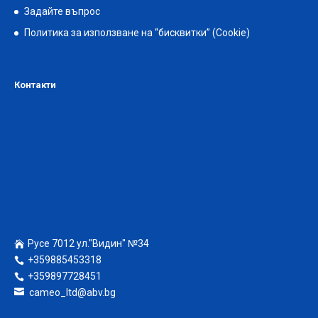
Задайте въпрос
Политика за използване на “бисквитки” (Cookie)
Контакти
Русе 7012 ул."Видин" №34
+359885453318
+359897728451
cameo_ltd@abv.bg