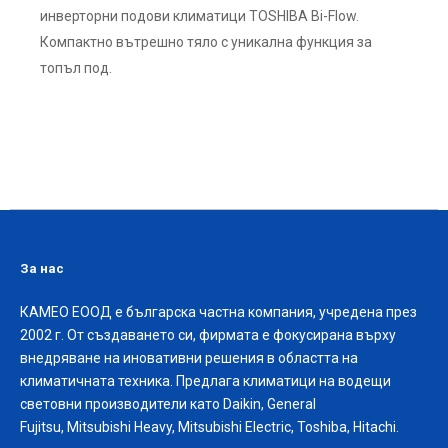
инверторни подови климатици TOSHIBA Bi-Flow.
Компактно вътрешно тяло с уникална функция за
топъл под.
За нас
КАМЕО ЕООД е българска частна компания, учредена през
2002 г. От създаването си, фирмата е фокусирана върху
внедряване на иновативни решения в областта на
климатичната техника. Предлага климатици на водещи
световни производители като Daikin, General
Fujitsu, Mitsubishi Heavy, Mitsubishi Electric, Toshiba, Hitachi.