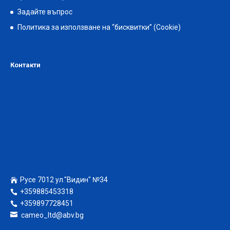
Задайте въпрос
Политика за използване на “бисквитки” (Cookie)
Контакти
Русе 7012 ул."Видин" №34
+359885453318
+359897728451
cameo_ltd@abv.bg