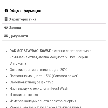
Обща информация
Характеристика
Заявка
Документи
RAK-50PSEW/RAC-50WSE
е стенна сплит система с
номинална охладителна мощност 5.0 kW – серия
Shirokuma
Оптимизиран за отопление до -20°С
Постоянна мощност -15°С (Constant power)
Самопочистващ се филтър
Чист въздух с технология Frost Wash
Интелигентно око
Измерва консумираната електро енергия
Режим „Ваканция“ поддържа температура в