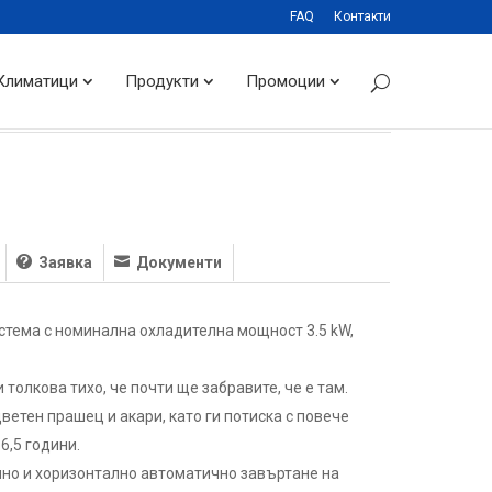
FAQ
Контакти
Климатици
Продукти
Промоции
Заявка
Документи
истема с номинална охладителна мощност 3.5 kW,
толкова тихо, че почти ще забравите, че е там.
ветен прашец и акари, като ги потиска с повече
6,5 години.
лно и хоризонтално автоматично завъртане на