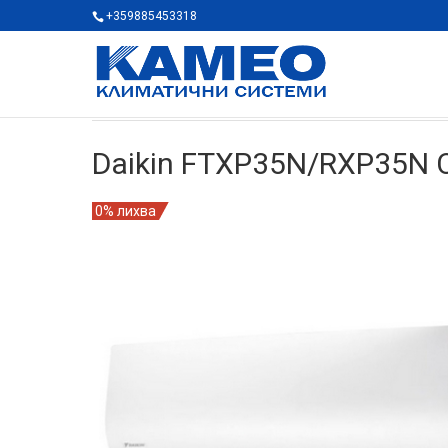
+359885453318
Daikin FTXP35N/RXP35N 
0% лихва