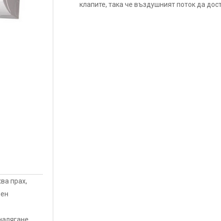
клапите, така че въздушният поток да дос
ва прах,
рен
 налягане