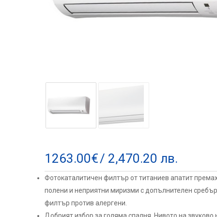
1263.00
€
/ 2,470.20 лв.
Фотокаталитичен филтър от титаниев апатит премах
полени и неприятни миризми с допълнителен сребъ
филтър против алергени.
Добрият избор за голяма спалня. Нивото на звуково