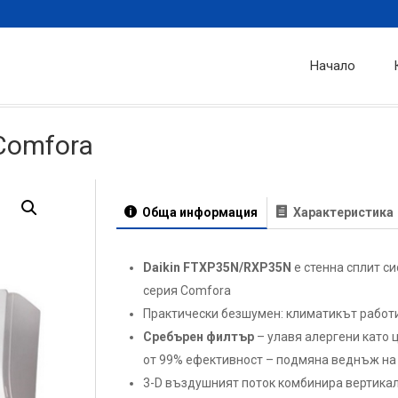
Начало
Comfora
Обща информация
Характеристика
Daikin FTXP35N/RXP35N
е стенна сплит с
серия Comfora
Практически безшумен: климатикът работи 
Сребърен филтър
– улавя алергени като ц
от 99% ефективност – подмяна веднъж на 
3-D въздушният поток комбинира вертика