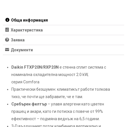
Обща информация
Характеристика
Заявка
Документи
Daikin FTXP20N/RXP20N
е стенна сплит система с
номинална охладителна мощност 2.0 kW,
серия Comfora
Практически безшумен: климатикът работи толкова
тихо, че почти ще забравите, че е там.
Сребърен филтър
– улавя алергени като цветен
прашец и акари, като ги потиска с повече от 99%
ефективност – подмяна веднъж на 6,5 години.
3-D въздушният поток комбинира вертикално и