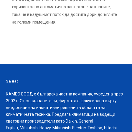
хоризонтално автоматично завъртане на клапите,
така че въздушният поток да достига дори до ъглите
на големи помещения.
За нас
КАМЕО ЕООД е българска частна компания, учредена през
2002 г. От създаването си, фирмата е фокусирана върху
внедряване на иновативни решения в областта на
климатичната техника. Предлага климатици на водещи
световни производители като Daikin, General
Fujitsu, Mitsubishi Heavy, Mitsubishi Electric, Toshiba, Hitachi.