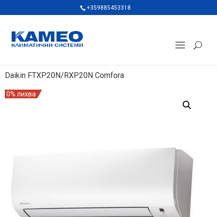
+359885453318
Daikin FTXP20N/RXP20N Comfora
0% лихва