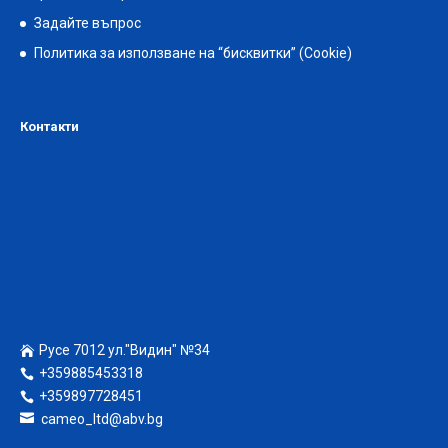
Задайте въпрос
Политика за използване на “бисквитки” (Cookie)
Контакти
Русе 7012 ул."Видин" №34
+359885453318
+359897728451
cameo_ltd@abv.bg