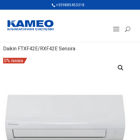
+359885453318
Daikin FTXF42E/RXF42E Sensira
0% лихва