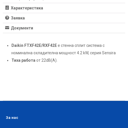
Характеристика
Заявка
Документи
Daikin FTXF42E/RXF42E
е стенна сплит система с
номинална охладителна мощност 4.2 kW, серия Sensira
Тиха работа
от 22dB(A).
За нас