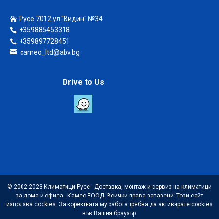
Русе 7012 ул."Видин" №34
+359885453318
+359897728451
cameo_ltd@abv.bg
Drive to Us
© 2002-2023 Климатици Русе - Доставка, монтаж и сервиз на климатици
за дома и офиса - Камео ЕООД. Всички права запазени. Този сайт
използва cookies. За коректната му работа трябва да активирате cookies
във Вашия браузър.