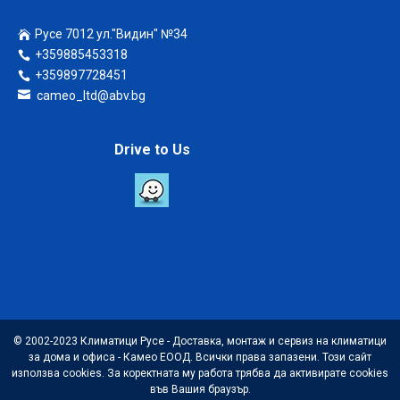
Русе 7012 ул."Видин" №34
+359885453318
+359897728451
cameo_ltd@abv.bg
Drive to Us
© 2002-2023 Климатици Русе - Доставка, монтаж и сервиз на климатици
за дома и офиса - Камео ЕООД. Всички права запазени. Този сайт
използва cookies. За коректната му работа трябва да активирате cookies
във Вашия браузър.