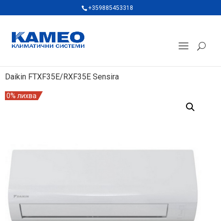
+359885453318
Daikin FTXF35E/RXF35E Sensira
0% лихва