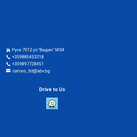
Русе 7012 ул."Видин" №34
+359885453318
+359897728451
cameo_ltd@abv.bg
Drive to Us