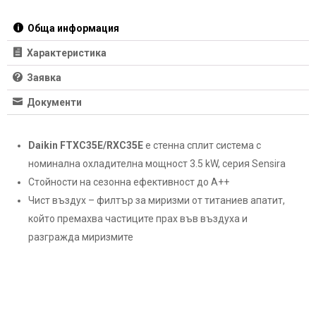
лв..
лв..
Обща информация
Характеристика
Заявка
Документи
Daikin FTXC35E/RXC35E
е стенна сплит система с
номинална охладителна мощност 3.5 kW, серия Sensira
Стойности на сезонна ефективност до А++
Чист въздух – филтър за миризми от титаниев апатит,
който премахва частиците прах във въздуха и
разгражда миризмите