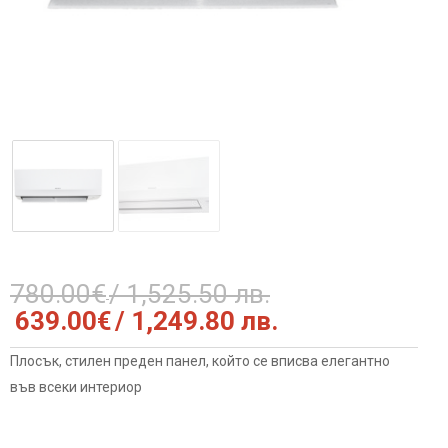
780.00
€
/ 1,525.50 лв.
Original
Текущата
639.00
€
/ 1,249.80 лв.
price
цена
was:
е:
Плосък, стилен преден панел, който се вписва елегантно
780.00€
639.00€
във всеки интериор
/
/
1,525.50
1,249.80