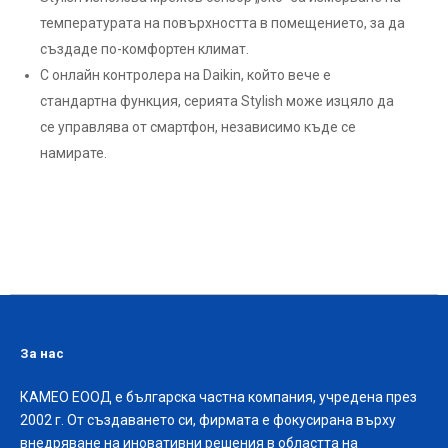
температурата на повърхността в помещението, за да
създаде по-комфортен климат.
С онлайн контролера на Daikin, който вече е
стандартна функция, серията Stylish може изцяло да
се управлява от смартфон, независимо къде се
намирате.
За нас
КАМЕО ЕООД е българска частна компания, учредена през
2002 г. От създаването си, фирмата е фокусирана върху
внедряване на иновативни решения в областта на