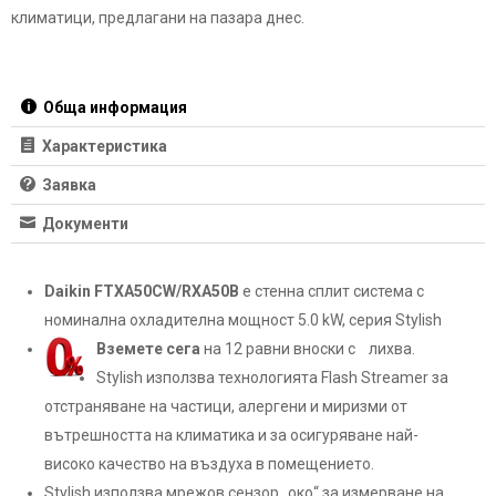
климатици, предлагани на пазара днес.
Обща информация
Характеристика
Заявка
Документи
Daikin FTXA50CW/RXA50B
е стенна сплит система с
номинална охладителна мощност 5.0 kW, серия Stylish
Вземете сега
на 12 равни вноски с
лихва.
Stylish използва технологията Flash Streamer за
отстраняване на частици, алергени и миризми от
вътрешността на климатика и за осигуряване най-
високо качество на въздуха в помещението.
Stylish използва мрежов сензор „око“ за измерване на