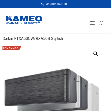
+359885453318
Daikin FTXA50CW/RXA50B Stylish
0% лихва