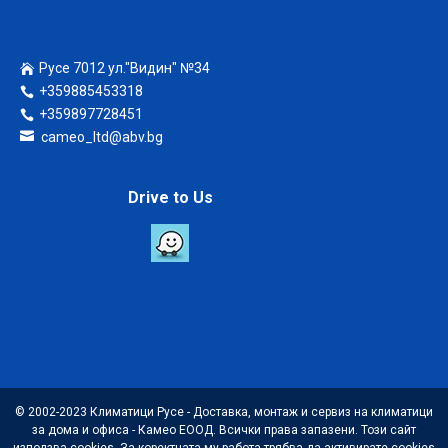
Русе 7012 ул."Видин" №34
+359885453318
+359897728451
cameo_ltd@abv.bg
Drive to Us
© 2002-2023 Климатици Русе - Доставка, монтаж и сервиз на климатици
за дома и офиса - Камео ЕООД. Всички права запазени. Този сайт
използва cookies. За коректната му работа трябва да активирате cookies