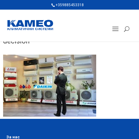
+359885453318
decision
За нас