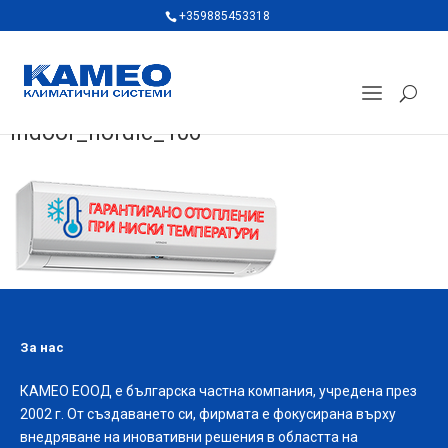
+359885453318
indoor_nordic_106
За нас
КАМЕО ЕООД е българска частна компания, учредена през
2002 г. От създаването си, фирмата е фокусирана върху
внедряване на иновативни решения в областта на