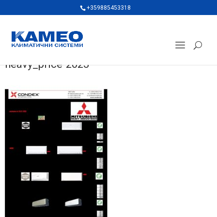
+359885453318
heavy_price-2023