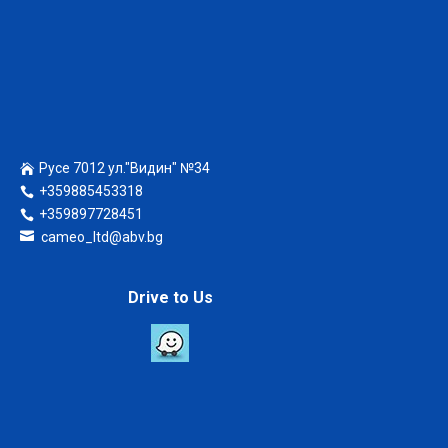
Русе 7012 ул."Видин" №34
+359885453318
+359897728451
cameo_ltd@abv.bg
Drive to Us