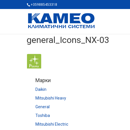
+359885453318
general_Icons_NX-03
Марки
Daikin
Mitsubishi Heavy
General
Toshiba
Mitsubishi Electric