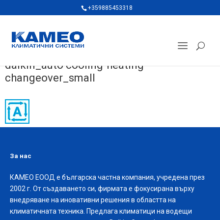
+359885453318
daikin_auto cooling-heating
changeover_small
За нас
КАМЕО ЕООД е българска частна компания, учредена през
2002 г. От създаването си, фирмата е фокусирана върху
внедряване на иновативни решения в областта на
климатичната техника. Предлага климатици на водещи