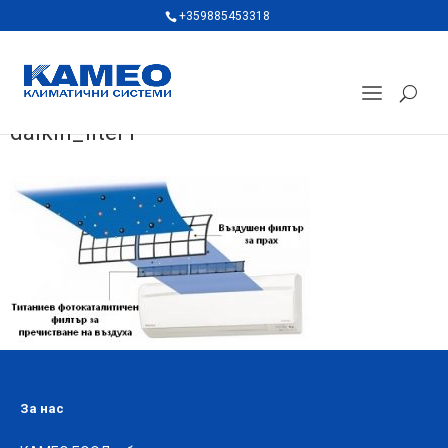
+359885453318
daikin_fiter1
За нас