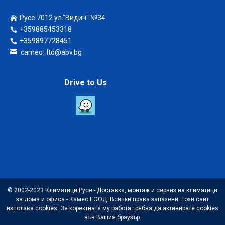
Русе 7012 ул."Видин" №34
+359885453318
+359897728451
cameo_ltd@abv.bg
Drive to Us
© 2002-2023 Климатици Русе - Доставка, монтаж и сервиз на климатици
за дома и офиса - Камео ЕООД. Всички права запазени. Този сайт
използва cookies. За коректната му работа трябва да активирате cookies
във Вашия браузър.