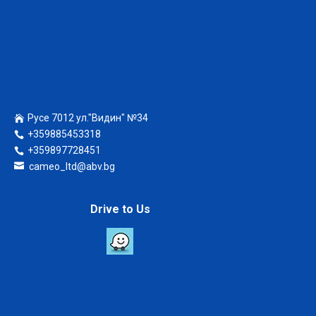
Русе 7012 ул."Видин" №34
+359885453318
+359897728451
cameo_ltd@abv.bg
Drive to Us