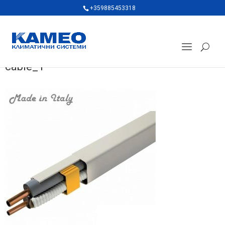
+359885453318
cable_1