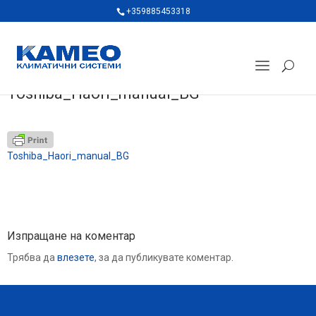
+359885453318
Toshiba_Haori_manual_BG
Toshiba_Haori_manual_BG
Изпращане на коментар
Трябва да
влезете
, за да публикувате коментар.