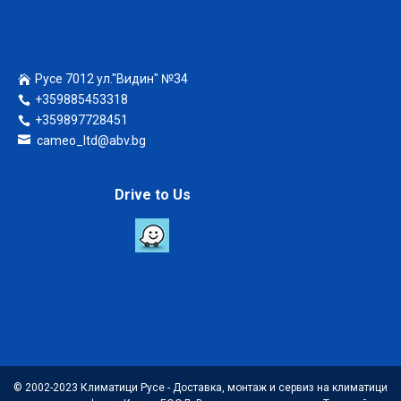
Русе 7012 ул."Видин" №34
+359885453318
+359897728451
cameo_ltd@abv.bg
Drive to Us
© 2002-2023 Климатици Русе - Доставка, монтаж и сервиз на климатици