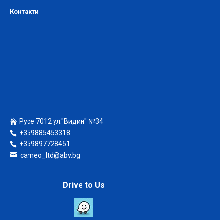
Контакти
Русе 7012 ул."Видин" №34
+359885453318
+359897728451
cameo_ltd@abv.bg
Drive to Us