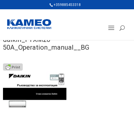
+359885453318
daikin_FTXM20-
50A_Operation_manual__BG