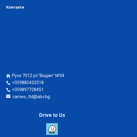
Контакти
Русе 7012 ул."Видин" №34
+359885453318
+359897728451
cameo_ltd@abv.bg
Drive to Us