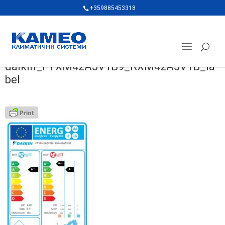
+359885453318
daikin_FTXM42A5V1B9_RXM42A5V1B_la
bel