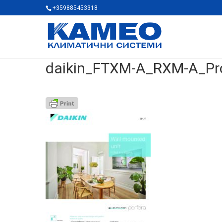
+359885453318
daikin_FTXM-A_RXM-A_Prod