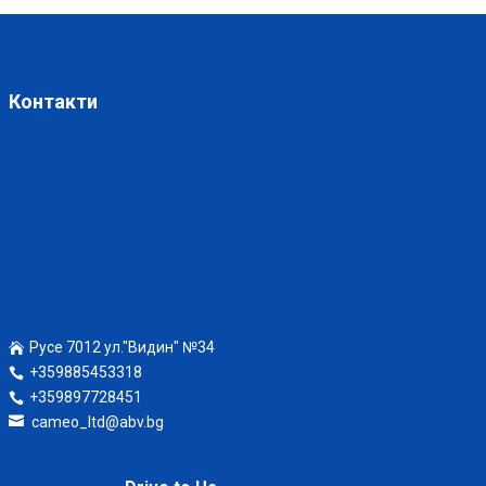
Контакти
Русе 7012 ул."Видин" №34
+359885453318
+359897728451
cameo_ltd@abv.bg