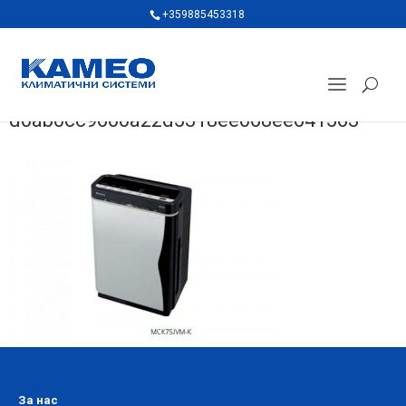
+359885453318
d0ab0cc9600a22d5318ee068ee641563
За нас