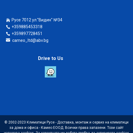
Русе 7012 ул."Видин" №34
+359885453318
+359897728451
cameo_ltd@abv.bg
Drive to Us
© 2002-2023 Климатици Русе - Доставка, монтаж и сервиз на климатици
за дома и офиса - Камео ЕООД. Всички права запазени. Този сайт
използва cookies. За коректната му работа трябва да активирате cookies