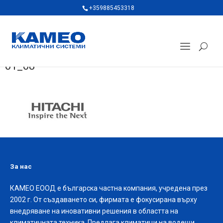
+359885453318
01_08
За нас
КАМЕО ЕООД е българска частна компания, учредена през
2002 г. От създаването си, фирмата е фокусирана върху
внедряване на иновативни решения в областта на
климатичната техника. Предлага климатици на водещи